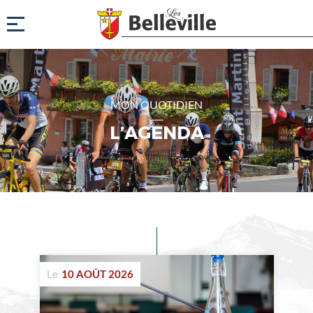
MON QUOTIDIEN
L’AGENDA
Evénements
à
Le
10 AOÛT 2026
venir