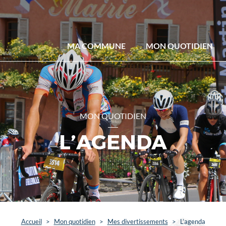
MA COMMUNE
MON QUOTIDIEN
MON QUOTIDIEN
L’AGENDA
Accueil
>
Mon quotidien
>
Mes divertissements
>
L’agenda