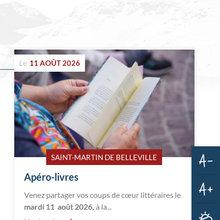
Le
11 AOÛT 2026
SAINT-MARTIN DE BELLEVILLE
Dim
Apéro-livres
la
taill
Venez partager vos coups de cœur littéraires le
des
Aug
text
mardi 11 août 2026,
à la...
la
M
taill