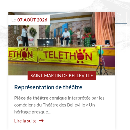
Evénements
Le
07 AOÛT 2026
à
venir
SAINT-MARTIN DE BELLEVILLE
Représentation de théâtre
Pièce de théâtre comique
interprétée par les
comédiens du Théâtre des Belleville « Un
héritage presque...
Lire la suite