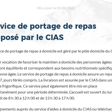
Mis à jour le 05/06/2025
vice de portage de repas
posé par le CIAS
ice de portage de repas à domicile est géré par le pôle domicile du 
ur vocation de favoriser le maintien à domicile des personnes âgées
ont équilibrés et correspondent aux besoins nutritionnels spécifi
onne âgée. Le service de portage de repas à domicile assure un rep
7, jours fériés compris. La livraison est assurée par le CIAS dans un
e frigorifique. Ce service peut également être mis en place
nément pour une période déterminée. L’accueil est ouvert du lu
i de 8 h 30 à 12 h 00 et de 13 h 30 à 17 h 00.
nements auprès du service d’aides à domicile du CIAS ou téléchar