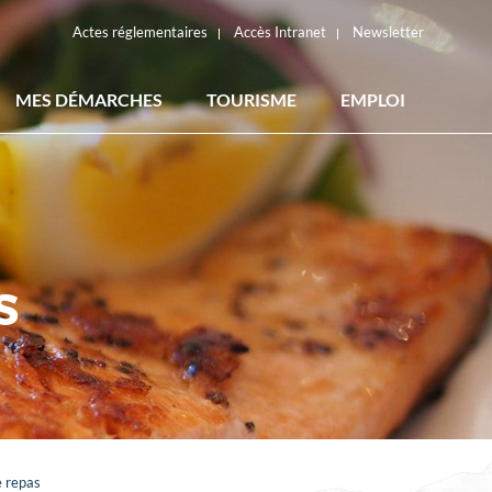
Actes réglementaires
Accès Intranet
Newsletter
MES DÉMARCHES
TOURISME
EMPLOI
ACTES RÉGLEMENTAIRES
S
e repas