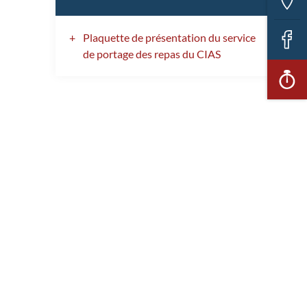
in
Plaquette de présentation du service
F
de portage des repas du CIAS
Ac
ra