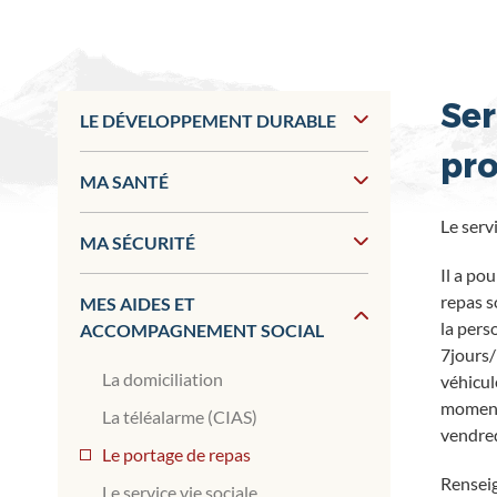
Ser
LE DÉVELOPPEMENT DURABLE
pro
MA SANTÉ
Le serv
MA SÉCURITÉ
Il a po
repas s
MES AIDES ET
la pers
ACCOMPAGNEMENT SOCIAL
7jours/
La domiciliation
véhicul
momenta
La téléalarme (CIAS)
vendred
Le portage de repas
Renseig
Le service vie sociale