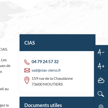
CIAS
CIAS.
Dim
. Les
04 79 24 57 32
la
ques de
taill
sad@cias-sierss.fr
des
as
Aug
text
la
159 rue de la Chaudanne
M
taill
73600 MOUTIERS
des
ndi au
text
Re
Documents utiles
gez la
Ca