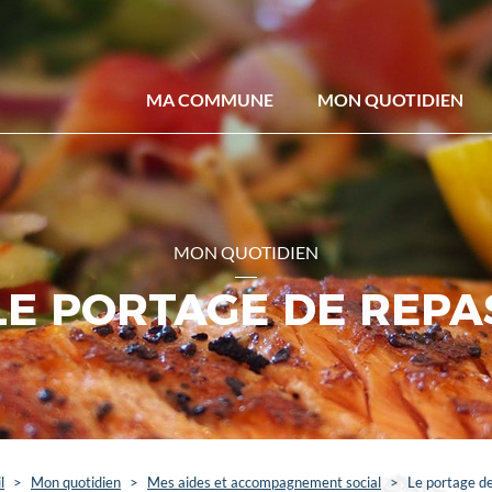
MA COMMUNE
MON QUOTIDIEN
MON QUOTIDIEN
LE PORTAGE DE REPA
l
>
Mon quotidien
>
Mes aides et accompagnement social
>
Le portage d