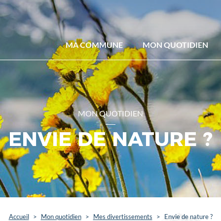
MA COMMUNE
MON QUOTIDIEN
MON QUOTIDIEN
ENVIE DE NATURE ?
Accueil
>
Mon quotidien
>
Mes divertissements
>
Envie de nature ?