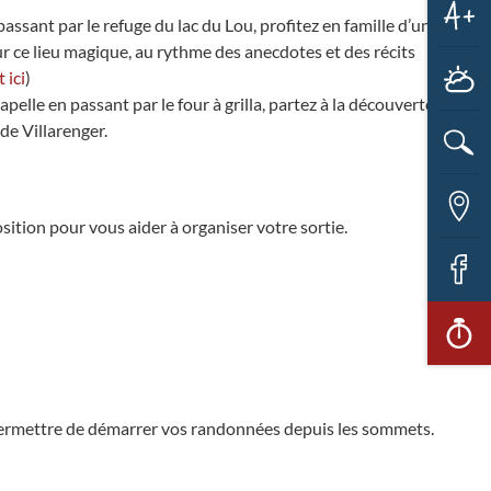
taill
passant par le refuge du lac du Lou, profitez en famille d’un
des
Aug
r ce lieu magique, au rythme des anecdotes et des récits
text
la
M
 ici
)
taill
des
hapelle en passant par le four à grilla, partez à la découverte
text
de Villarenger.
Re
Ca
ition pour vous aider à organiser votre sortie.
in
F
Ac
ra
 permettre de démarrer vos randonnées depuis les sommets.