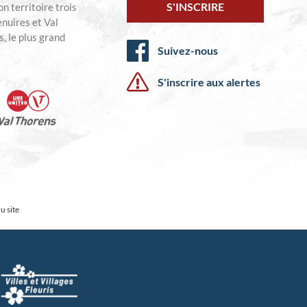
S'INSCRIRE
n territoire trois
enuires et Val
, le plus grand
Suivez-nous
S'inscrire aux alertes
u site