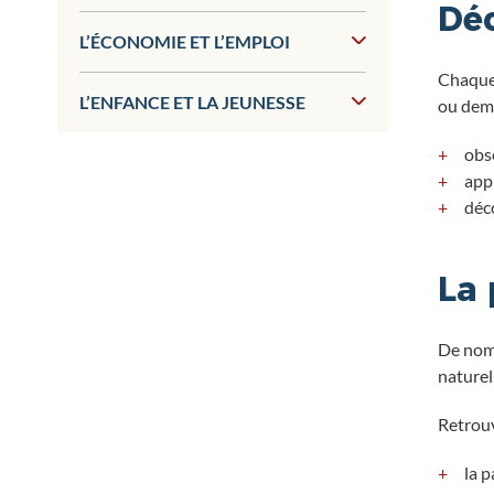
Déc
L’ÉCONOMIE ET L’EMPLOI
Chaque 
L’ENFANCE ET LA JEUNESSE
ou demi
obs
app
déc
La
De nomb
naturel
Retrouv
la p