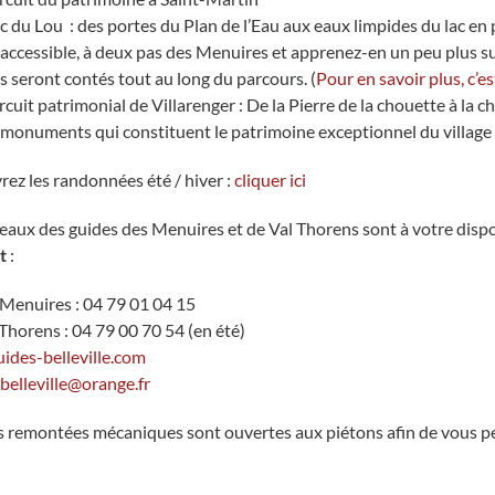
ac du Lou : des portes du Plan de l’Eau aux eaux limpides du lac en 
 accessible, à deux pas des Menuires et apprenez-en un peu plus su
s seront contés tout au long du parcours. (
Pour en savoir plus, c’est
ircuit patrimonial de Villarenger : De la Pierre de la chouette à la c
 monuments qui constituent le patrimoine exceptionnel du village 
ez les randonnées été / hiver :
cliquer ici
eaux des guides des Menuires et de Val Thorens sont à votre dispos
t
:
 Menuires : 04 79 01 04 15
Thorens : 04 79 00 70 54 (en été)
ides-belleville.com
belleville@orange.fr
les remontées mécaniques sont ouvertes aux piétons afin de vous