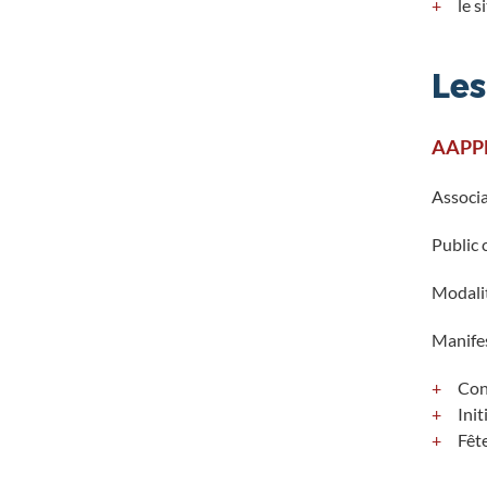
le s
Les
AAPPM
Associa
Public 
Modalit
Manifes
Con
Init
Fêt