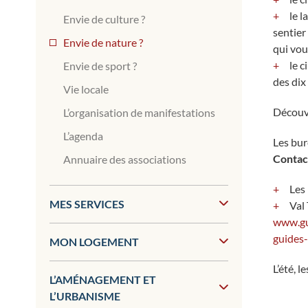
le l
Envie de culture ?
sentier
Envie de nature ?
qui vou
le c
Envie de sport ?
des dix
Vie locale
Découvr
L’organisation de manifestations
L’agenda
Les bur
Contac
Annuaire des associations
Les
MES SERVICES
Val 
www.gu
guides-
MON LOGEMENT
L’été, 
L’AMÉNAGEMENT ET
L’URBANISME