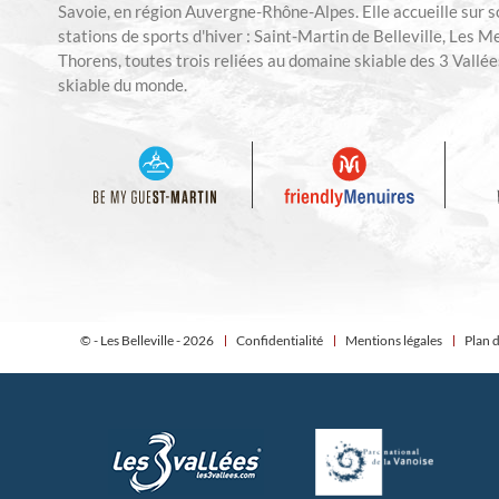
Savoie, en région Auvergne-Rhône-Alpes. Elle accueille sur so
stations de sports d'hiver : Saint-Martin de Belleville, Les M
Thorens, toutes trois reliées au domaine skiable des 3 Vallées
skiable du monde.
© - Les Belleville - 2026
Confidentialité
Mentions légales
Plan d