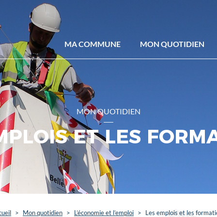
MA COMMUNE
MON QUOTIDIEN
MON QUOTIDIEN
MPLOIS ET LES FORM
ueil
>
Mon quotidien
>
L’économie et l’emploi
>
Les emplois et les format