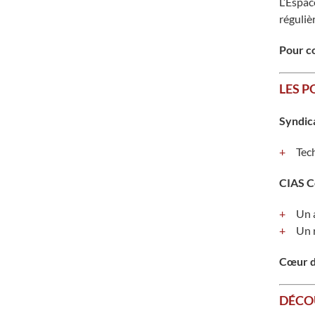
L’Espac
réguliè
Pour co
LES P
Syndica
Tec
CIAS C
Un a
Un 
Cœur d
DÉCOU