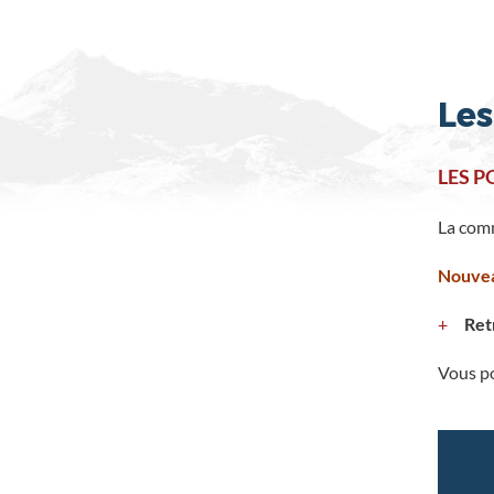
Les
LES P
La comm
Nouvea
Ret
Vous po