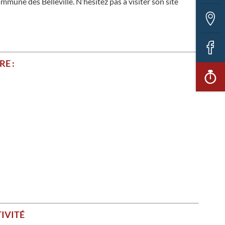
mune des Belleville. N’hésitez pas à visiter son site
Ca
in
F
E :
Ac
ra
TIVITÉ