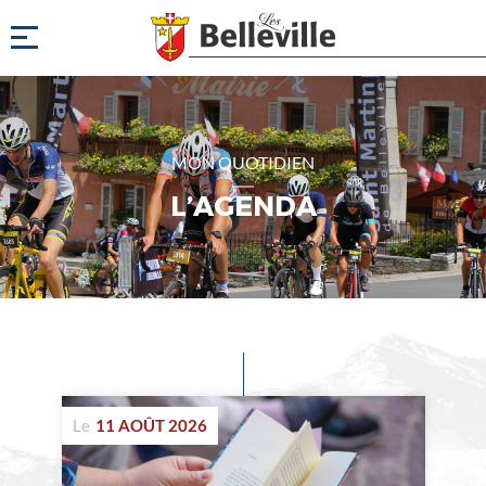
MON QUOTIDIEN
L’AGENDA
Evénements
à
Le
11 AOÛT 2026
venir