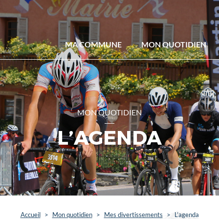
MA COMMUNE
MON QUOTIDIEN
MON QUOTIDIEN
L’AGENDA
Accueil
>
Mon quotidien
>
Mes divertissements
>
L’agenda