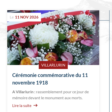
Evénements
Le
11 NOV 2026
à
venir
VILLARLURIN
Cérémonie commémorative du 11
novembre 1918
A Villarlurin :
rassemblement pour ce jour de
mémoire devant le monument aux morts.
Lire la suite