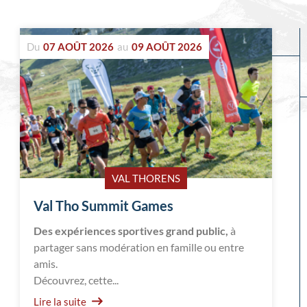
Evénements
Du
07 AOÛT 2026
au
09 AOÛT 2026
à
venir
VAL THORENS
Val Tho Summit Games
Des expériences sportives grand public,
à
partager sans modération en famille ou entre
amis.
Découvrez, cette...
Lire la suite