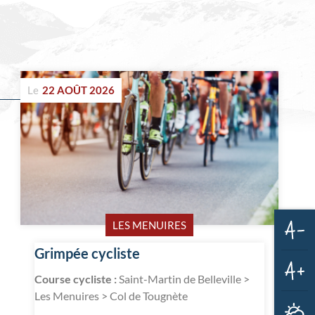
Le
22 AOÛT 2026
LES MENUIRES
Dim
Grimpée cycliste
la
taill
Course cycliste :
Saint-Martin de Belleville >
des
Aug
text
Les Menuires > Col de Tougnète
la
M
taill