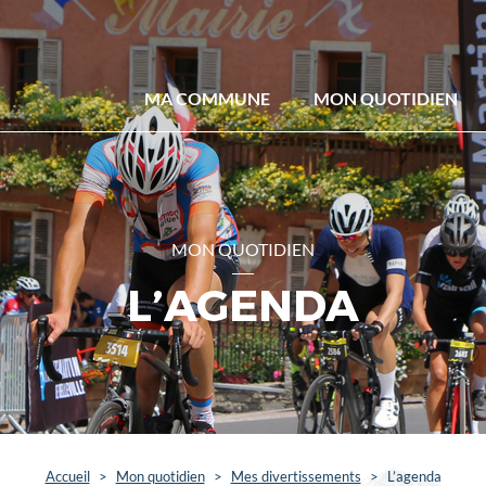
MA COMMUNE
MON QUOTIDIEN
MON QUOTIDIEN
L’AGENDA
Accueil
>
Mon quotidien
>
Mes divertissements
>
L’agenda