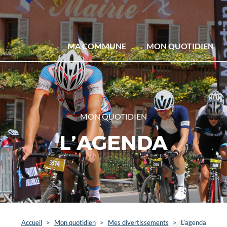
MA COMMUNE
MON QUOTIDIEN
MON QUOTIDIEN
L’AGENDA
Accueil
>
Mon quotidien
>
Mes divertissements
>
L’agenda