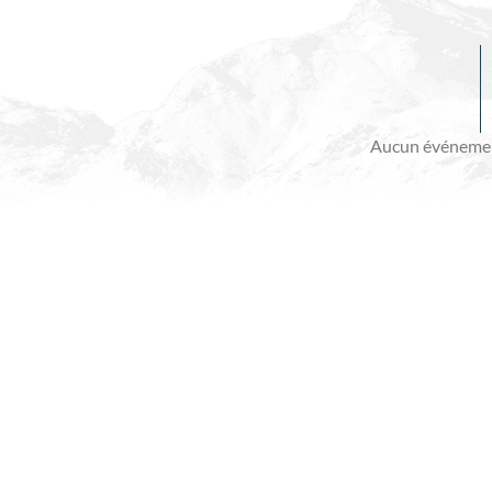
Evénements
à
venir
Aucun événemen