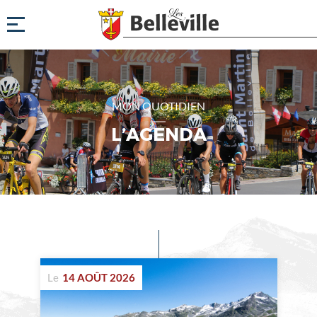
MON QUOTIDIEN
L’AGENDA
Evénements
à
Le
14 AOÛT 2026
venir