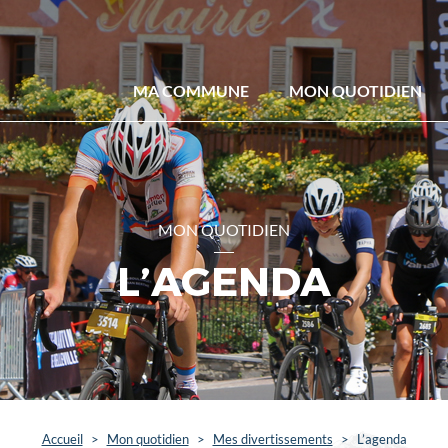
MA COMMUNE
MON QUOTIDIEN
MON QUOTIDIEN
L’AGENDA
Accueil
>
Mon quotidien
>
Mes divertissements
>
L’agenda