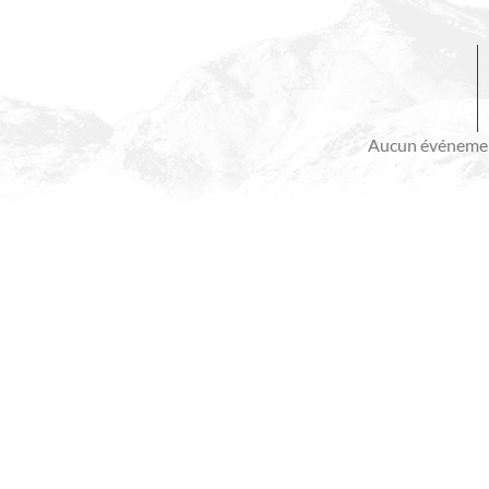
Evénements
à
venir
Aucun événemen