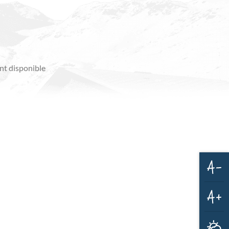
t disponible
Dim
la
taill
des
Aug
text
la
M
taill