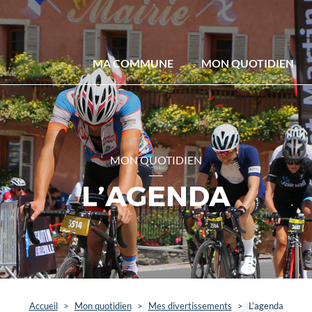
MA COMMUNE
MON QUOTIDIEN
MON QUOTIDIEN
L’AGENDA
Accueil
>
Mon quotidien
>
Mes divertissements
>
L’agenda