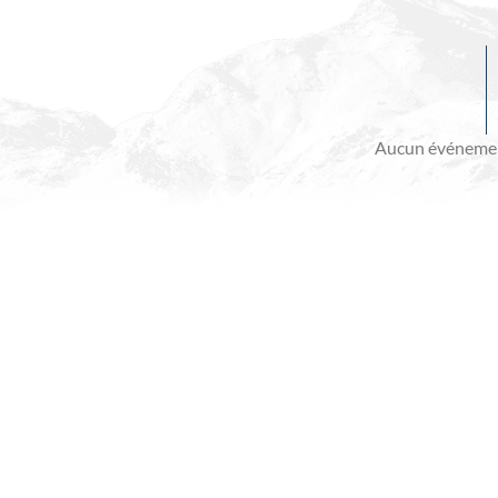
Evénements
à
venir
Aucun événemen