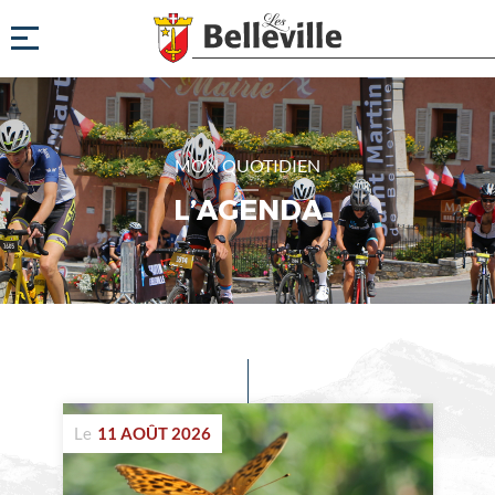
MON QUOTIDIEN
L’AGENDA
Evénements
à
Le
11 AOÛT 2026
venir