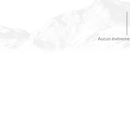
Evénements
à
venir
Aucun événemen