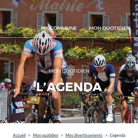
MA COMMUNE
MON QUOTIDIEN
MON QUOTIDIEN
L’AGENDA
Accueil
>
Mon quotidien
>
Mes divertissements
>
L’agenda