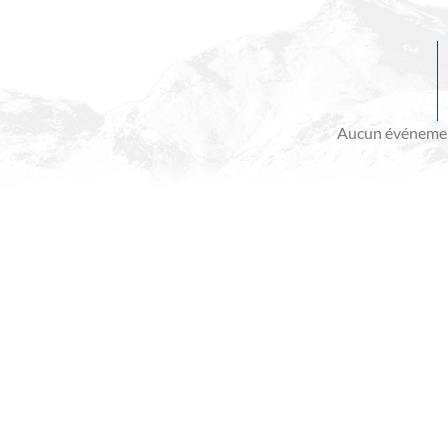
Evénements
à
venir
Aucun événemen