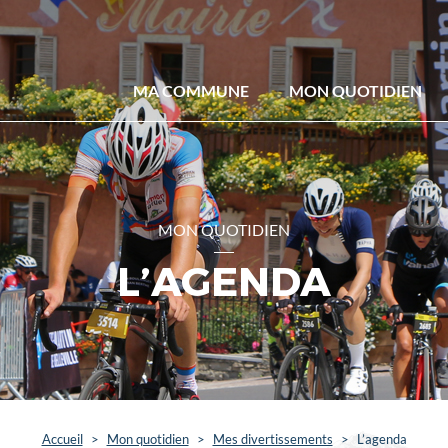
MA COMMUNE
MON QUOTIDIEN
MON QUOTIDIEN
L’AGENDA
Accueil
>
Mon quotidien
>
Mes divertissements
>
L’agenda