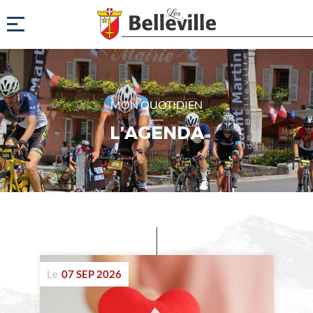
MON QUOTIDIEN
L’AGENDA
Evénements
à
Le
07 SEP 2026
venir