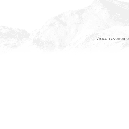
Evénements
à
venir
Aucun événemen