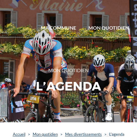
MA COMMUNE
MON QUOTIDIEN
MON QUOTIDIEN
L’AGENDA
Accueil
>
Mon quotidien
>
Mes divertissements
>
L’agenda