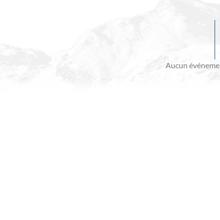
Evénements
à
venir
Aucun événemen