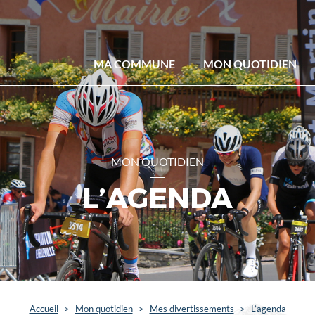
MA COMMUNE
MON QUOTIDIEN
MON QUOTIDIEN
L’AGENDA
Accueil
>
Mon quotidien
>
Mes divertissements
>
L’agenda