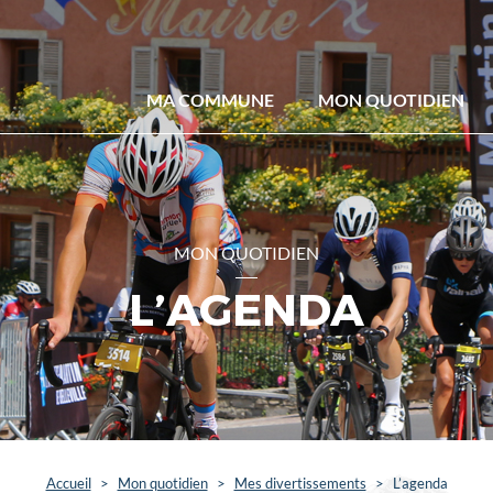
MA COMMUNE
MON QUOTIDIEN
MON QUOTIDIEN
L’AGENDA
Accueil
>
Mon quotidien
>
Mes divertissements
>
L’agenda