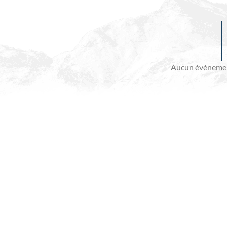
Evénements
à
venir
Aucun événemen