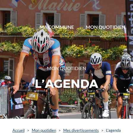
MA COMMUNE
MON QUOTIDIEN
MON QUOTIDIEN
L’AGENDA
Accueil
>
Mon quotidien
>
Mes divertissements
>
L’agenda