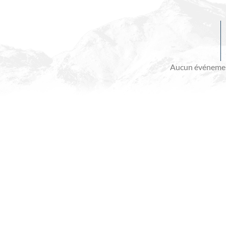
Evénements
à
venir
Aucun événemen