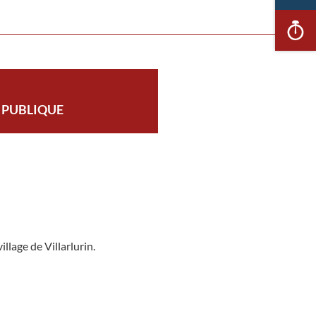
Ac
ra
 PUBLIQUE
llage de Villarlurin.