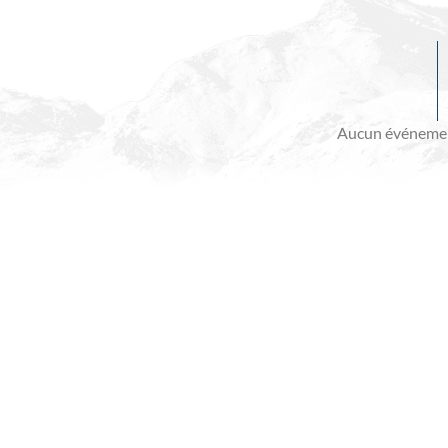
Evénements
à
venir
Aucun événemen