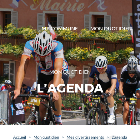
MA COMMUNE
MON QUOTIDIEN
MON QUOTIDIEN
L’AGENDA
Accueil
>
Mon quotidien
>
Mes divertissements
>
L’agenda