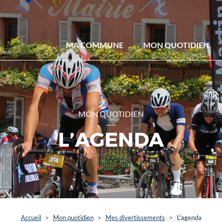
MA COMMUNE
MON QUOTIDIEN
MON QUOTIDIEN
L’AGENDA
Accueil
>
Mon quotidien
>
Mes divertissements
>
L’agenda