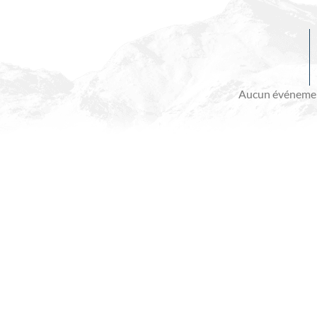
Evénements
à
venir
Aucun événemen